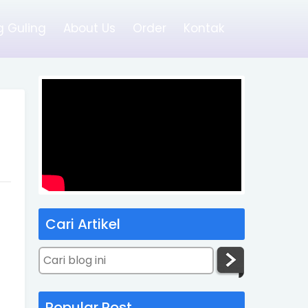
 Guling
About Us
Order
Kontak
Cari Artikel
Popular Post