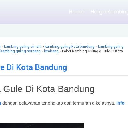
Home
Harga Kambing
g
»
kambing guling cimahi
»
kambing guling kota bandung
»
kambing guling
»
kambing guling soreang
»
lembang
» Paket Kambing Guling & Gule Di Kota
le Di Kota Bandung
 Gule Di Kota Bandung
g
dengan pelayanan terlengkap dan termurah dikelasnya.
Info