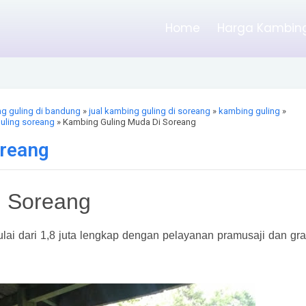
Home
Harga Kambing
ng guling di bandung
»
jual kambing guling di soreang
»
kambing guling
»
uling soreang
» Kambing Guling Muda Di Soreang
oreang
i Soreang
lai dari 1,8 juta lengkap dengan pelayanan pramusaji dan gra