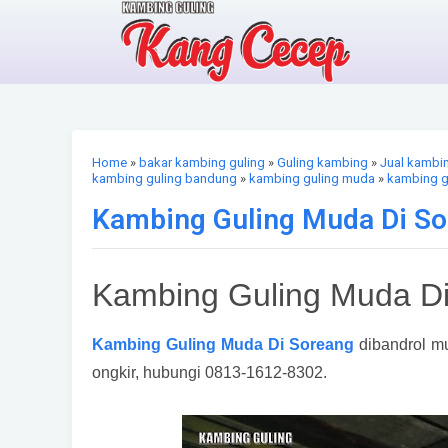
Home
»
bakar kambing guling
»
Guling kambing
»
Jual kambi
kambing guling bandung
»
kambing guling muda
»
kambing g
Kambing Guling Muda Di S
Kambing Guling Muda D
Kambing Guling Muda Di Soreang
dibandrol mu
ongkir, hubungi 0813-1612-8302.