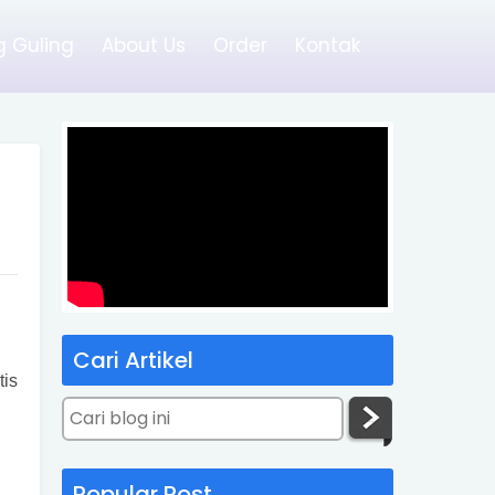
 Guling
About Us
Order
Kontak
Cari Artikel
tis
Popular Post