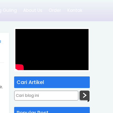
 Guling
About Us
Order
Kontak
g
Cari Artikel
r.
Popular Post