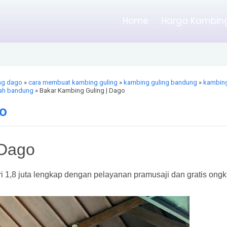
Home
Harga Kambing
ng dago
»
cara membuat kambing guling
»
kambing guling bandung
»
kambin
rah bandung
» Bakar Kambing Guling | Dago
go
 Dago
i 1,8 juta lengkap dengan pelayanan pramusaji dan gratis ongki