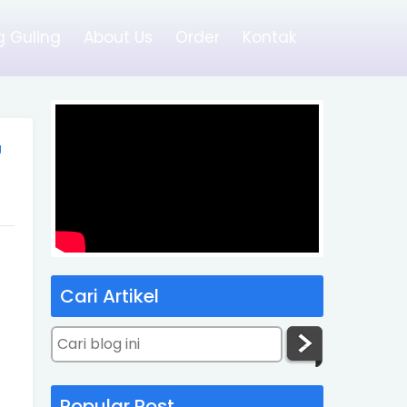
 Guling
About Us
Order
Kontak
g
Cari Artikel
Popular Post