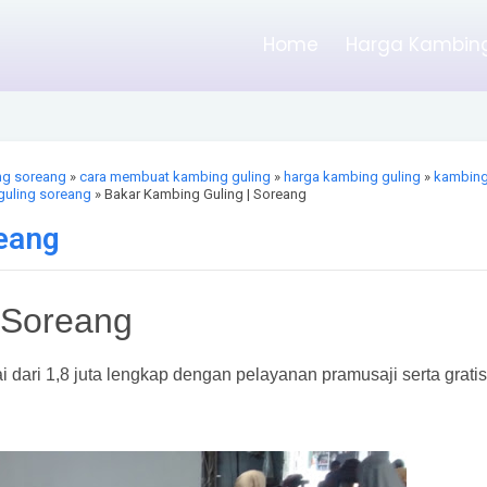
Home
Harga Kambing
ng soreang
»
cara membuat kambing guling
»
harga kambing guling
»
kambin
guling soreang
» Bakar Kambing Guling | Soreang
reang
 Soreang
i dari 1,8 juta lengkap dengan pelayanan pramusaji serta gratis