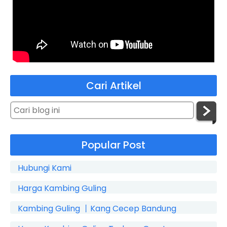
Cari Artikel
Popular Post
Hubungi Kami
Harga Kambing Guling
Kambing Guling 丨Kang Cecep Bandung