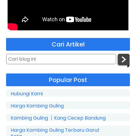
Cari Artikel
Popular Post
Hubungi Kami
Harga Kambing Guling
Kambing Guling 丨Kang Cecep Bandung
Harga Kambing Guling Terbaru Garut