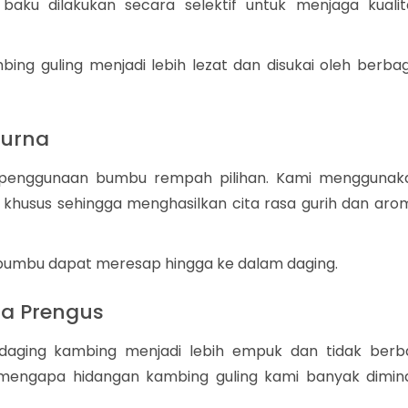
baku dilakukan secara selektif untuk menjaga kualit
bing guling menjadi lebih lezat dan disukai oleh berbag
urna
ri penggunaan bumbu rempah pilihan. Kami menggunak
 khusus sehingga menghasilkan cita rasa gurih dan aro
r bumbu dapat meresap hingga ke dalam daging.
a Prengus
aging kambing menjadi lebih empuk dan tidak berb
n mengapa hidangan kambing guling kami banyak dimina