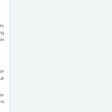
n,
ng
an
an
uk
ar
mi