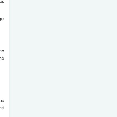
as
ai
an
ma
au
ti