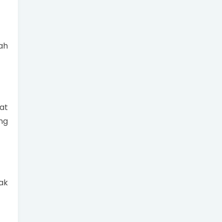
ah
at
ng
ak