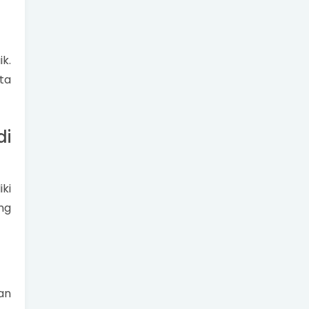
k.
ta
di
ki
ng
an