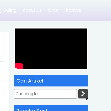
 Guling
About Us
Order
Kontak
g
Cari Artikel
Popular Post