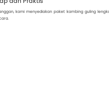
ap dan Praktis
ggan, kami menyediakan paket kambing guling lengk
cara.