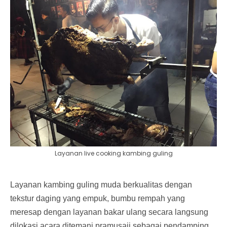
Layanan live cooking kambing guling
Layanan kambing guling muda berkualitas dengan
tekstur daging yang empuk, bumbu rempah yang
meresap dengan layanan bakar ulang secara langsung
dilokasi acara ditemani pramusaji sebagai pendamping