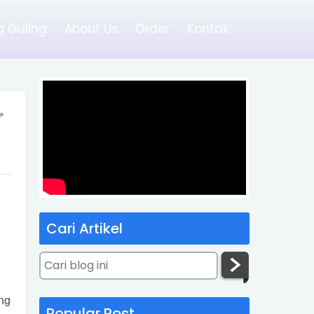
 Guling
About Us
Order
Kontak
»
Cari Artikel
ng
Popular Post