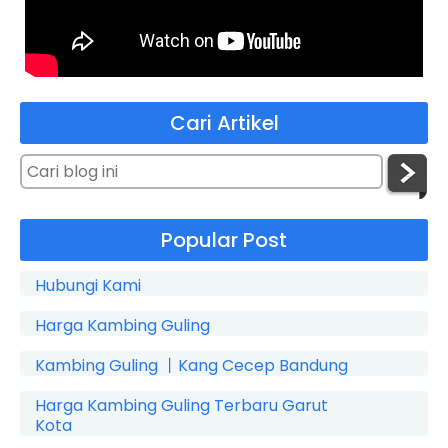
Cari Artikel
Popular Post
Hubungi Kami
Harga Kambing Guling
Kambing Guling 丨Kang Cecep Bandung
Harga Kambing Guling Terbaru Garut
Kota