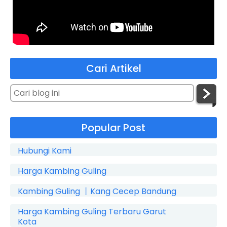
Cari Artikel
Popular Post
Hubungi Kami
Harga Kambing Guling
Kambing Guling 丨Kang Cecep Bandung
Harga Kambing Guling Terbaru Garut
Kota