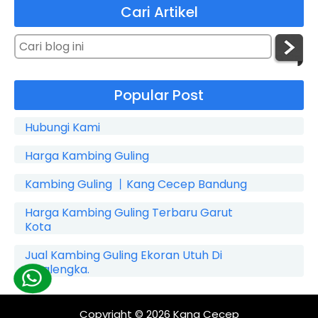
Cari Artikel
Popular Post
Hubungi Kami
Harga Kambing Guling
Kambing Guling 丨Kang Cecep Bandung
Harga Kambing Guling Terbaru Garut
Kota
Jual Kambing Guling Ekoran Utuh Di
Cicalengka.
Copyright © 2026
Kang Cecep