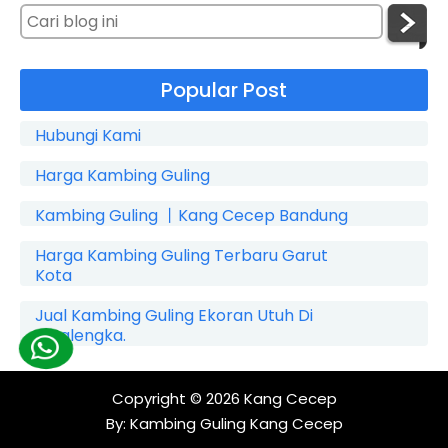
Popular Post
Hubungi Kami
Harga Kambing Guling
Kambing Guling 丨Kang Cecep Bandung
Harga Kambing Guling Terbaru Garut
Kota
Jual Kambing Guling Ekoran Utuh Di
Cicalengka.
Copyright © 2026
Kang Cecep
By:
Kambing Guling Kang Cecep