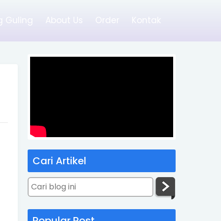
 Guling
About Us
Order
Kontak
Cari Artikel
Popular Post