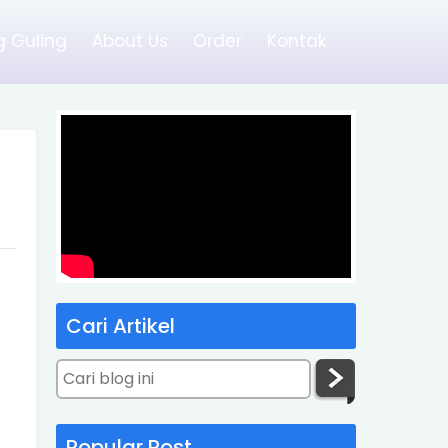
 Guling
About Us
Order
Kontak
Cari Artikel
Popular Post