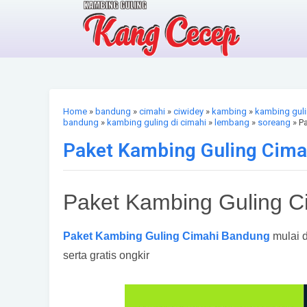
Home
»
bandung
»
cimahi
»
ciwidey
»
kambing
»
kambing gul
bandung
»
kambing guling di cimahi
»
lembang
»
soreang
» P
Paket Kambing Guling Cimah
Paket Kambing Guling Ci
Paket Kambing Guling Cimahi Bandung
mulai d
serta gratis ongkir