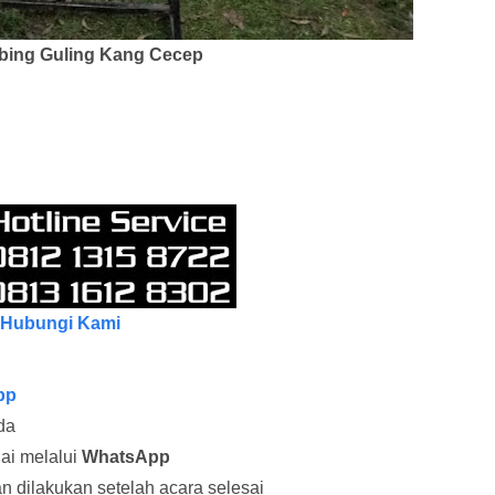
bing Guling Kang Cecep
Hubungi Kami
pp
da
lai melalui
WhatsApp
dilakukan setelah acara selesai