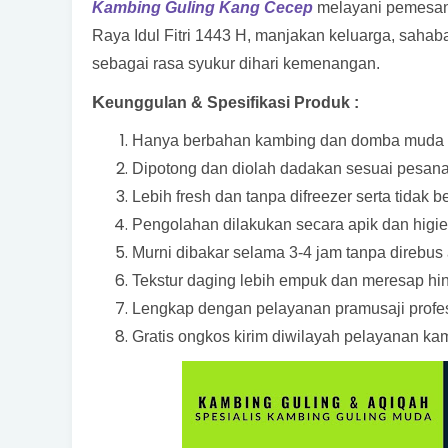
Kambing Guling Kang Cecep
melayani pemesana
Raya Idul Fitri 1443 H, manjakan keluarga, sahaba
sebagai rasa syukur dihari kemenangan.
K
eunggulan & Spesifikasi Produk :
Hanya berbahan kambing dan domba muda pi
Dipotong dan diolah dadakan sesuai pesana
Lebih fresh dan tanpa difreezer serta tidak 
Pengolahan dilakukan secara apik dan higi
Murni dibakar selama 3-4 jam tanpa direbus 
Tekstur daging lebih empuk dan meresap hi
Lengkap dengan pelayanan pramusaji profes
Gratis ongkos kirim diwilayah pelayanan ka