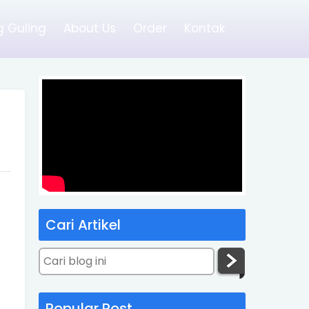
 Guling
About Us
Order
Kontak
Cari Artikel
Popular Post