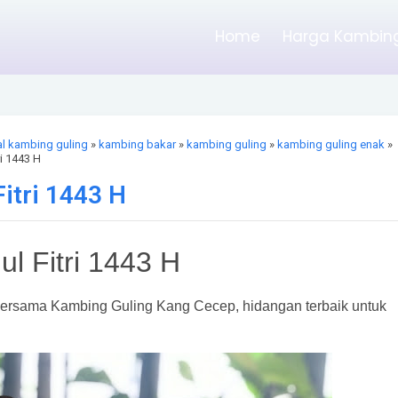
Home
Harga Kambing
al kambing guling
»
kambing bakar
»
kambing guling
»
kambing guling enak
»
i 1443 H
itri 1443 H
l Fitri 1443 H
 bersama Kambing Guling Kang Cecep, hidangan terbaik untuk