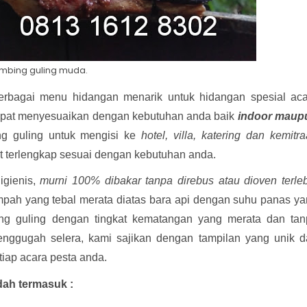
mbing guling muda.
rbagai menu hidangan menarik untuk hidangan spesial aca
apat menyesuaikan dengan kebutuhan anda baik
indoor maup
g guling untuk mengisi ke
hotel, villa, katering dan kemitr
t terlengkap sesuai dengan kebutuhan anda.
igienis,
murni 100% dibakar tanpa direbus atau dioven terle
pah yang tebal merata diatas bara api dengan suhu panas y
bing guling dengan tingkat kematangan yang merata dan ta
ggugah selera, kami sajikan dengan tampilan yang unik d
tiap acara pesta anda.
ah termasuk :