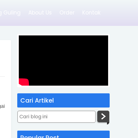
 Guling
About Us
Order
Kontak
Cari Artikel
ai
Popular Post