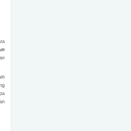
ra
un
aan
bih
ang
npa
an