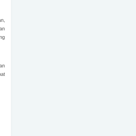
an,
an
ng
dan
at