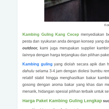
Ka
K
ambing Guling Kang Cecep
menyediakan be
pesta dan syukuran anda dengan konsep yang d
outdoor,
kami juga merupakan supplier kambin
lainnya
dengan harga terjangkau dan pilihan pake
Kambing guling
yang diolah secara apik dan h
dahulu
selama 3-4 jam dengan diolesi bumbu rem
relatiif stabil hingga menghasilkan bakar kam
gosong dengan aroma bakar yang khas dan men
menarik, hidangan spesial pilihan terbaik untuk se
Harga Paket Kambing Guling Lengkap
sud