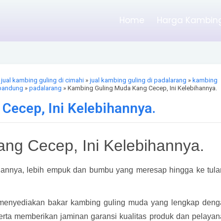
Home
Harga Kambing
»
jual kambing guling di cimahi
»
jual kambing guling di padalarang
»
kambing
 bandung
»
padalarang
» Kambing Guling Muda Kang Cecep, Ini Kelebihannya.
Cecep, Ini Kelebihannya.
ng Cecep, Ini Kelebihannya.
hannya, lebih empuk dan bumbu yang meresap hingga ke tul
i menyediakan bakar kambing guling muda yang lengkap den
serta memberikan jaminan garansi kualitas produk dan pelaya