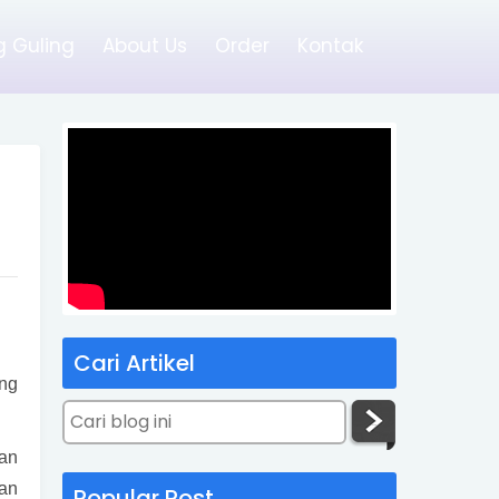
 Guling
About Us
Order
Kontak
Cari Artikel
ang
gan
nan
Popular Post