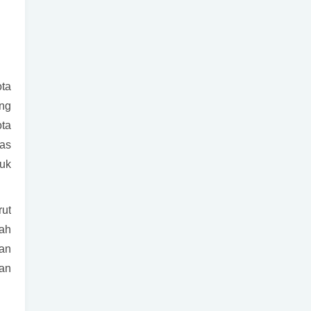
ota
ang
ota
pas
uk
rut
ah
an
an