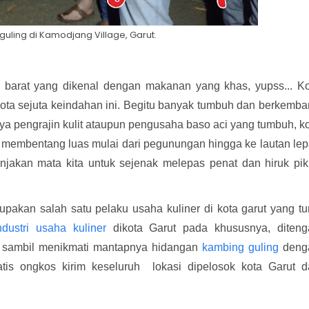
uling di Kamodjang Village, Garut.
 barat yang dikenal dengan makanan yang khas, yupss... K
kota sejuta keindahan ini. Begitu banyak tumbuh dan berkemb
anya pengrajin kulit ataupun pengusaha baso aci yang tumbuh, k
g membentang luas mulai dari pegunungan hingga ke lautan le
akan mata kita untuk sejenak melepas penat dan hiruk pik
pakan salah satu pelaku usaha kuliner di kota garut yang tu
dustri usaha kuliner
dikota Garut pada khususnya, diteng
t sambil menikmati mantapnya hidangan
kambing guling
deng
tis ongkos kirim keseluruh lokasi dipelosok kota Garut d