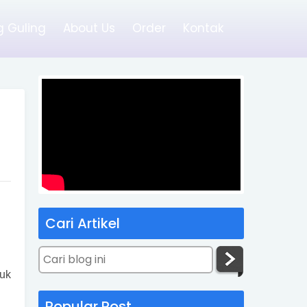
 Guling
About Us
Order
Kontak
Cari Artikel
uk
Popular Post