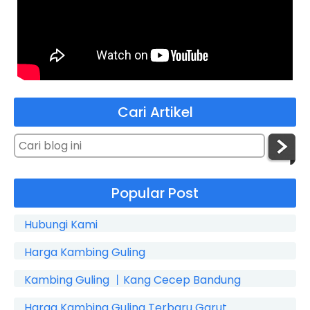
Cari Artikel
Popular Post
Hubungi Kami
Harga Kambing Guling
Kambing Guling 丨Kang Cecep Bandung
Harga Kambing Guling Terbaru Garut