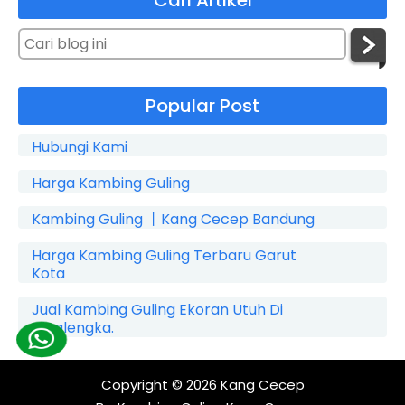
Popular Post
Hubungi Kami
Harga Kambing Guling
Kambing Guling 丨Kang Cecep Bandung
Harga Kambing Guling Terbaru Garut
Kota
Jual Kambing Guling Ekoran Utuh Di
Cicalengka.
Copyright © 2026
Kang Cecep