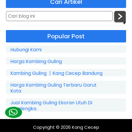
Cari Artikel
Popular Post
Hubungi Kami
Harga Kambing Guling
Kambing Guling 丨Kang Cecep Bandung
Harga Kambing Guling Terbaru Garut
Kota
Jual Kambing Guling Ekoran Utuh Di
Cicalengka.
Copyright © 2026
Kang Cecep