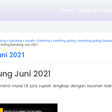
Home
Harga Kambing
dung
»
bandung
»
cimahi
»
kambing
»
kambing guling
»
kambing guling bandu
Guling Bandung Juni 2021
uni 2021
ng Juni 2021
ndrol mulai 1,6 juta rupiah lengkap dengan layanan bak