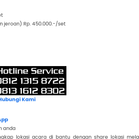
et
n jeroan) Rp. 450.000.-/set
Hubungi Kami
App
an anda
gkap lokasi acara di bantu dengan share lokasi melal