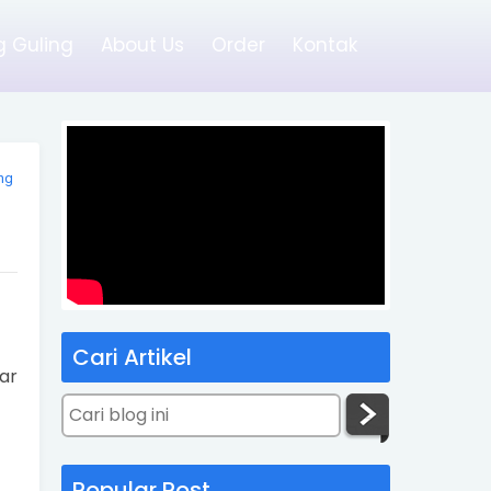
 Guling
About Us
Order
Kontak
ng
Cari Artikel
ar
Popular Post