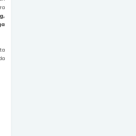
ra
g,
ga
ta
da