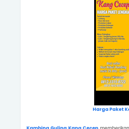
Harga Paket K
Kambing Guling Kang Cecep
memberikan 