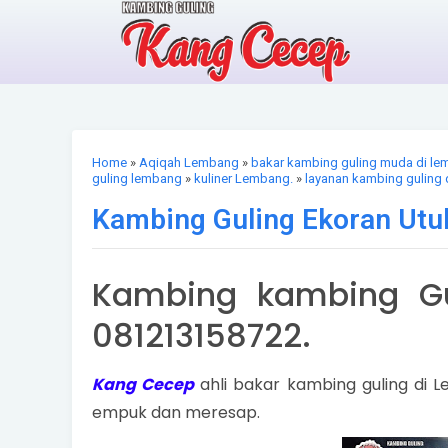
Home
»
Aqiqah Lembang
»
bakar kambing guling muda di l
guling lembang
»
kuliner Lembang.
»
layanan kambing guling 
Kambing Guling Ekoran Ut
Kambing kambing Gu
081213158722.
Kang Cecep
ahli bakar kambing guling di
empuk dan meresap.