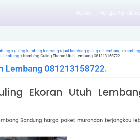
Home
Harga Kambing
embang
»
guling kambing lembang
»
jual kambing guling di Lembang
»
kambin
di lembang
» Kambing Guling Ekoran Utuh Lembang 081213158722.
uh Lembang 081213158722.
ling Ekoran Utuh Lemban
 Lembang Bandung harga paket murahdan terjangkau leb