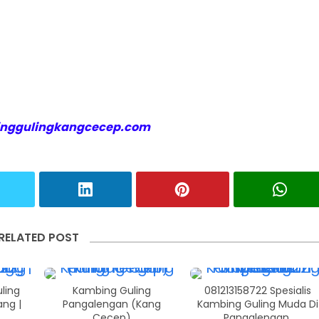
nggulingkangcecep.com
RELATED POST
ling
Kambing Guling
081213158722 Spesialis
ng |
Pangalengan (Kang
Kambing Guling Muda Di
Cecep)
Pangalengan.