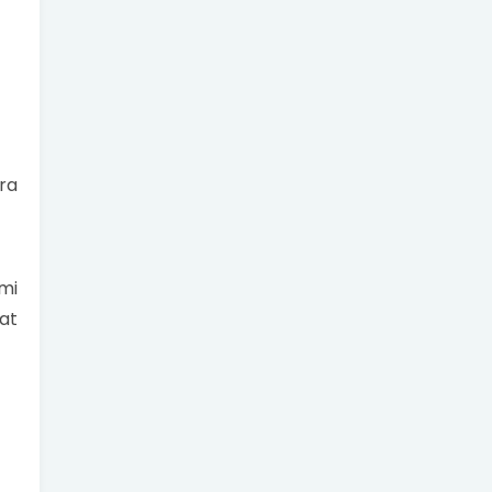
ra
mi
at