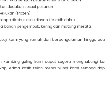
ba mda dengan kisaran umur max. 8 bulan
kukan dadakan sesuai pesanan
ibekukan (frozen)
tanpa direbus atau dioven terlebih dahulu
pa bahan pengempuk, kering dan matang merata
usaji kami yang ramah dan berpengalaman hingga aca
n kambing guling kami dapat segera menghubungi ka
gkap, erima kasih telah mengunjungi kami semoga dap