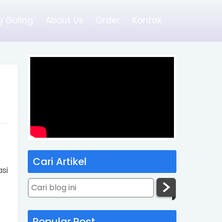
 Guling
About Us
Order
Kontak
Cari Artikel
si
Popular Post