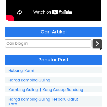
Cari Artikel
Popular Post
Hubungi Kami
Harga Kambing Guling
Kambing Guling 丨Kang Cecep Bandung
Harga Kambing Guling Terbaru Garut
Kota