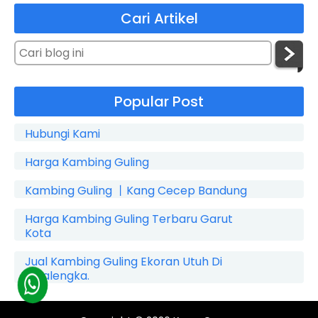
Cari Artikel
Popular Post
Hubungi Kami
Harga Kambing Guling
Kambing Guling 丨Kang Cecep Bandung
Harga Kambing Guling Terbaru Garut
Kota
Jual Kambing Guling Ekoran Utuh Di
Cicalengka.