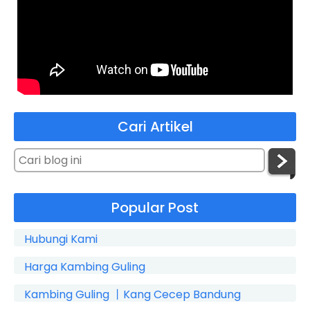
Cari Artikel
Popular Post
Hubungi Kami
Harga Kambing Guling
Kambing Guling 丨Kang Cecep Bandung