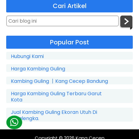
Cari Artikel
Popular Post
Hubungi Kami
Harga Kambing Guling
Kambing Guling 丨Kang Cecep Bandung
Harga Kambing Guling Terbaru Garut
Kota
Jual Kambing Guling Ekoran Utuh Di
Cicalengka.
Copyright © 2026
Kang Cecep