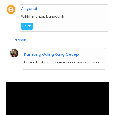
Ari yandi
Wihhh mantep banget nih
Balas
Balasan
Kambing Guling Kang Cecep
boleh dicoba untuk resep resepnya silahkan
Balas
Ade rokayah
Resep nya bermanfaat banget terimakasih,
banyak banyak posting resep ya😂