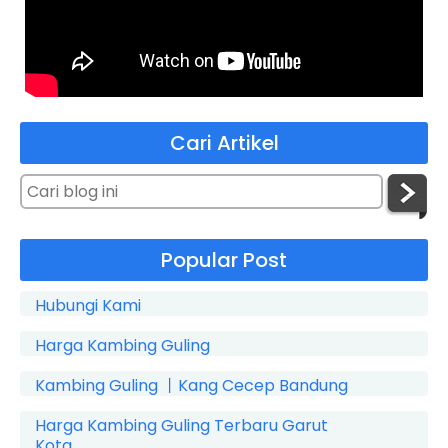
Balas
Balasan
Kambing Guling Kang Cecep
Cari Artikel
untuk respon nya terimakasih banyak, kami
akan memposting resep resep unik lainnya
ditunggu ya.
Balas
Popular Post
Hubungi Kami
Adisti Azka Hanifa
Harga Kambing Guling
Ada resep juga ya bisa berguna banget nih
Kambing Guling 丨Kang Cecep Bandung
Balas
Harga Kambing Guling Terbaru Garut
Balasan
Kota