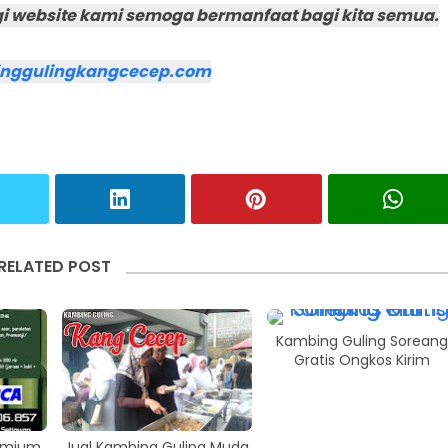
i website kami semoga bermanfaat bagi kita semua.
nggulingkangcecep.com
RELATED POST
Kambing Guling Soreang
Gratis Ongkos Kirim
remium
Jual Kambing Guling Muda