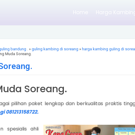
Home
Harga Kambing
guling bandung .
»
guling kambing di soreang
»
harga kambing guling di sore
ing Muda Soreang.
Soreang.
Muda Soreang.
ai pilihan paket lengkap dan berkualitas praktis tingg
i 081213158722.
spesialis ahli