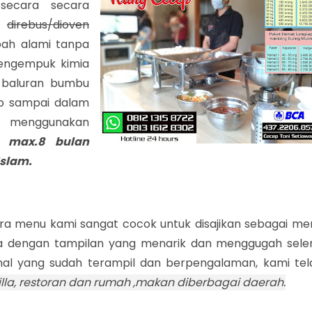
 secara secara
a
direbus/dioven
ah alami tanpa
engempuk kimia
baluran bumbu
p sampai dalam
n menggunakan
 max.8 bulan
Islam.
ra menu kami sangat cocok untuk disajikan sebagai me
a dengan tampilan yang menarik dan menggugah sele
onal yang sudah terampil dan berpengalaman, kami tel
 villa, restoran dan rumah ,makan diberbagai daerah.