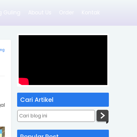
 Guling
About Us
Order
Kontak
ang
Cari Artikel
al
Popular Post