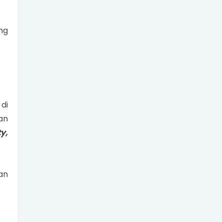
ng
di
an
y,
an