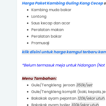
Harga Paket Kambing Guling Kang Cecep
s
Kambing muda bakar
Lontong
Saus kecap dan acar
Peralatan makan
Peralatan bakar
Pramusaji
klik disini untuk harga kamgul terbaru kami 
*Belum termasuk meja untuk hidangan (Not Co
Menu Tambahan:
Gule/Tengkleng jeroan
350k/set
Gule/Tengkleng komplit (kaki, kepala, j
Bakakak ayam pejantan
120k/ekor utuh.
Bakakak ayam boiler
100k/ekor utuh.