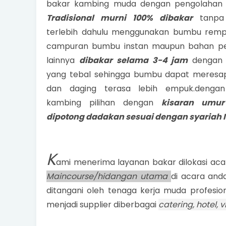
bakar kambing muda dengan pengolahan
Tradisional murni 100% dibakar
tanp
terlebih dahulu menggunakan bumbu remp
campuran bumbu instan maupun bahan p
lainnya
dibakar selama 3-4 jam
dengan 
yang tebal sehingga bumbu dapat meresa
dan daging terasa lebih empuk.denga
kambing pilihan dengan
kisaran umur
dipotong dadakan sesuai dengan syariah 
K
ami menerima layanan bakar dilokasi aca
Maincourse/hidangan utama
di acara and
ditangani oleh tenaga kerja muda profesi
menjadi supplier diberbagai
catering, hotel,