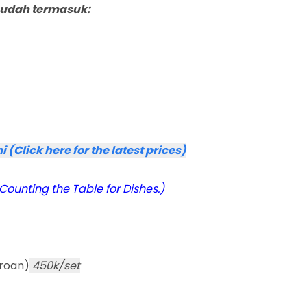
udah termasuk:
(Click here for the latest prices)
unting the Table for Dishes.)
eroan)
450k/set