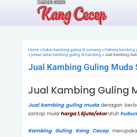
Home
»
bakar kambing guling di soreang
»
Delivery kambing 
»
pesan antar kambing guling di bandung
» Jual Kambing Gul
Jual Kambing Guling Muda 
Jual Kambing Guling 
Jual kambing guling muda
denagan berbag
santap mulai
harga 1,6juta/ekor
utuh
hubung
Kambing Guling Kang Cecep
merupakan 