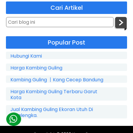
Cari Artikel
Popular Post
Hubungi Kami
Harga Kambing Guling
Kambing Guling 丨Kang Cecep Bandung
Harga Kambing Guling Terbaru Garut
Kota
Jual Kambing Guling Ekoran Utuh Di
Cicalengka.