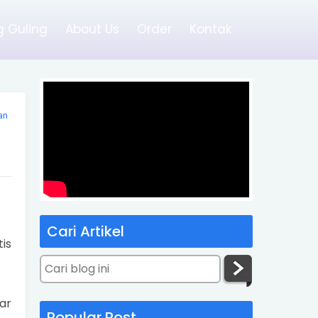
 Guling
About Us
Order
Kontak
an
Cari Artikel
is
ar
Popular Post