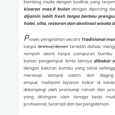
kambing muda dengan kualitas yang terjam
kisaran max.8 bulan
dengan dipotong da
dijamin lebih fresh tanpa berbau prengu
hotel, villa, restoran dan destinasi wisata
P
roses pengolahan secara
Tradisional mur
tanpa
direbus/dioven
terlebih dahulu men
rempah alami tanpa campuran bumbu 
bahan pengempuk kimia lainnya
dibakar 
dengan baluran bumbu yang tebal sehing
meresap sampai salam dan daging 
empuk. melayani layanan bakar di lokas
didampingi oleh pramusaji ramah dan pr
yang ditangani oleh tenaga kerja mu
profesional, terampil dan berpengalaman.