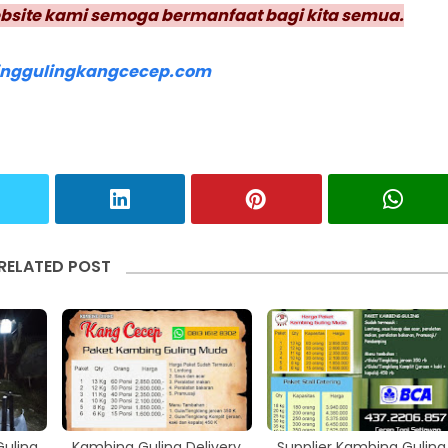
bsite kami semoga bermanfaat bagi kita semua.
nggulingkangcecep.com
RELATED POST
uling
Kambing Guling Delivery
Supplier Kambing Guling