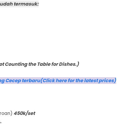
sudah termasuk:
 Counting the Table for Dishes.)
 Cecep terbaru(Click here for the latest prices)
eroan)
450k/set
.