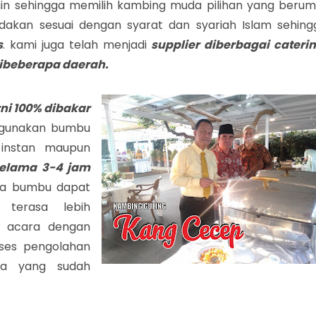
in sehingga memilih kambing muda pilihan yang berum
dakan sesuai dengan syarat dan syariah Islam sehing
s
. kami juga telah menjadi
supplier diberbagai caterin
 dibeberapa daerah.
ni 100% dibakar
ggunakan bumbu
instan maupun
selama 3-4 jam
ga bumbu dapat
terasa lebih
i acara dengan
oses pengolahan
da yang sudah