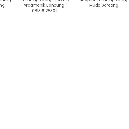
ng.
Arcamanik Bandung |
Muda Soreang.
081316128302.