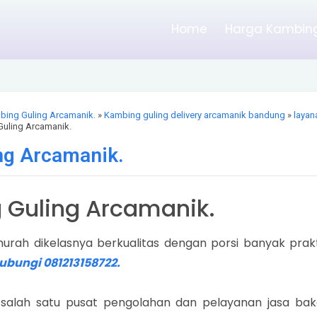
Home
Harga Kambing
bing Guling Arcamanik.
»
Kambing guling delivery arcamanik bandung
»
layan
uling Arcamanik.
ng Arcamanik.
 Guling Arcamanik.
rah dikelasnya berkualitas dengan porsi banyak prakt
ubungi 081213158722.
alah satu pusat pengolahan dan pelayanan jasa bak