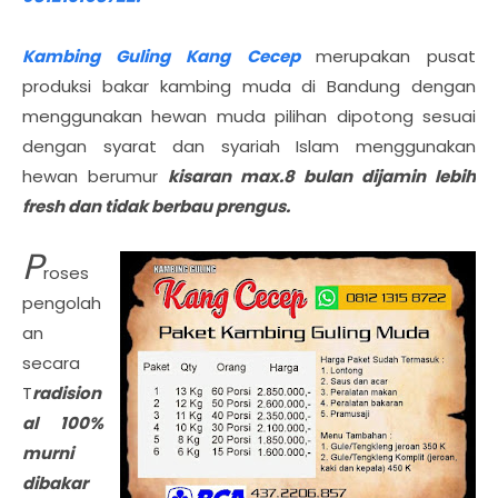
Kambing Guling Kang Cecep
merupakan pusat
produksi bakar kambing muda di Bandung dengan
menggunakan hewan muda pilihan dipotong sesuai
dengan syarat dan syariah Islam menggunakan
hewan berumur
kisaran max.8 bulan dijamin lebih
fresh dan tidak berbau prengus.
P
roses
pengolah
an
secara
T
radision
al 100%
murni
dibakar