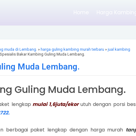
Home
Harga Kambing
ng muda di Lembang.
»
harga guling kambing murah terbaru
»
jual kambing
Spesialis Bakar Kambing Guling Muda Lembang.
uling Muda Lembang.
ing Guling Muda Lembang.
ket lengkap
mulai 1,6juta/ekor
utuh dengan porsi bes
722.
an berbagai paket lengkap dengan harga murah
tan