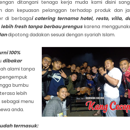
ngan ditangani tenaga kerja muda kami disini sang
n dan kepuasan pelanggan terhadap produk dan ja
er di berbaga
i catering ternama hotel, resto, villa, d
 lebih fresh tanpa berbau prengus
karena menggunak
lan
dipotong dadakan sesuai dengan syariah Islam.
urni 100%
lu
dibakar
h alami tanpa
 pengempuk
hingga bumbu
terasa lebih
an sebagai menu
mewa anda.
udah termasuk: