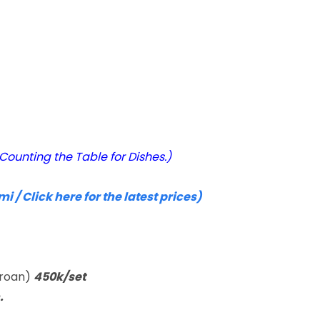
unting the Table for Dishes.)
 / Click here for the latest prices)
eroan)
450k/set
.