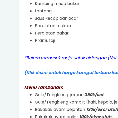
Kambing muda bakar
Lontong
Saus kecap dan acar
Peralatan makan
Peralatan bakar
Pramusaji
*Belum termasuk meja untuk hidangan (Not Co
(Klik disini untuk harga kamgul terbaru kami
Menu Tambahan:
Gule/Tengkleng jeroan
350k/set
Gule/Tengkleng komplit (kaki, kepala, j
Bakakak ayam pejantan
120k/ekor utuh
Bakakak ayam boiler
100k/ekor utuh.