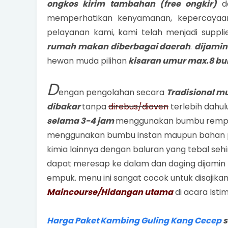
ongkos kirim tambahan (free ongkir)
de
memperhatikan kenyamanan, kepercayaa
pelayanan kami, kami telah menjadi suppli
rumah makan diberbagai daerah
.
dijamin
hewan muda pilihan
kisaran umur max.8 bu
D
engan pengolahan secara
Tradisional m
dibakar
tanpa
direbus/dioven
terlebih dahu
selama 3-4 jam
menggunakan bumbu rempa
menggunakan bumbu instan maupun bahan
kimia lainnya dengan baluran yang tebal se
dapat meresap ke dalam dan daging dijamin 
empuk. menu ini sangat cocok untuk disajik
Maincourse/Hidangan utama
di acara Isti
Harga Paket Kambing Guling Kang Cecep
s