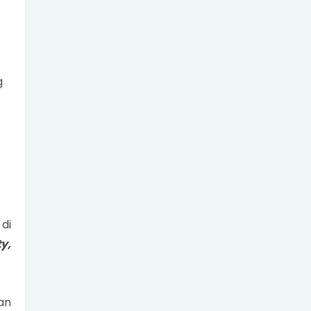
g
di
y,
an