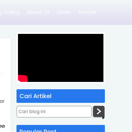
 Guling
About Us
Order
Kontak
Cari Artikel
ar
pa
Popular Post