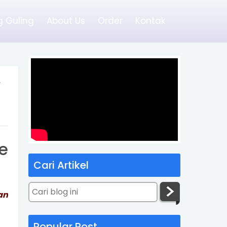
 Guling
About Us
Order
Kontak
»
e
Cari Artikel
an
Popular Post