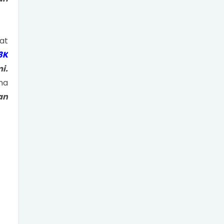
at
3K
i.
na
dan