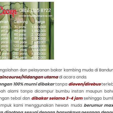
engolahan dan pelayanan bakar kambing muda di Bandun
incourse/Hidangan utama
di acara anda.
dengan 100% murni dibakar
tanpa
dioven/direbus
terle
ah alami tanpa dicampur
bumbu instan maupun bah
engan tebal dan
dibakar selama 3-4 jam
sehingga bum
h empuk kami menggunakan hewan muda
berumur max
n dipotong sesuai dengan banyaknya pesanan deng