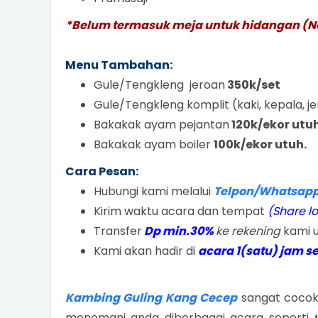
*Belum termasuk meja untuk hidangan (Not
Menu Tambahan:
Gule/Tengkleng jeroan
350k/set
Gule/Tengkleng komplit (kaki, kepala, j
Bakakak ayam pejantan
120k/ekor utuh
Bakakak ayam boiler
100k/ekor utuh.
Cara Pesan:
Hubungi kami melalui
Telpon/Whatsapp
Kirim waktu acara dan tempat
(Share l
Transfer
Dp min.30%
ke rekening
kami u
Kami akan hadir di
acara 1(satu) jam 
Kambing Guling Kang Cecep
sangat cocok 
menemani anda diberbagai acara seperti