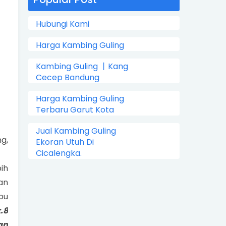
Hubungi Kami
Harga Kambing Guling
Kambing Guling 丨Kang
Cecep Bandung
Harga Kambing Guling
Terbaru Garut Kota
Jual Kambing Guling
g,
Ekoran Utuh Di
Cicalengka.
bih
an
bu
.8
an