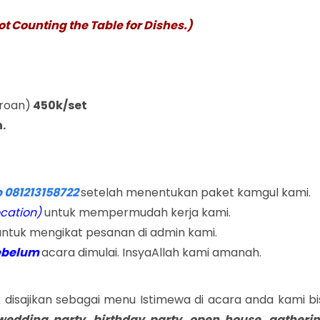
 Counting the Table for Dishes.)
eroan)
450k/set
.
 081213158722
setelah menentukan paket kamgul kami.
ocation)
untuk mempermudah kerja kami.
ntuk mengikat pesanan di admin kami.
sebelum
acara dimulai. InsyaAllah kami amanah.
disajikan sebagai menu Istimewa di acara anda kami bi
wedding party, birthday party, open house, gatherin