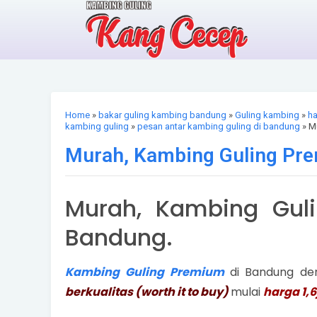
Home
»
bakar guling kambing bandung
»
Guling kambing
»
ha
kambing guling
»
pesan antar kambing guling di bandung
» M
Murah, Kambing Guling Pr
Murah, Kambing Gul
Bandung.
Kambing Guling Premium
di Bandung de
berkualitas (worth it to buy)
mulai
harga 1,6