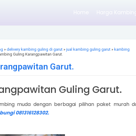
Home
Harga Kambing
ng
»
delivery kambing guling di garut
»
jual kambing guling garut
»
kambing
ambing Guling Karangpawitan Garut.
rangpawitan Garut.
ngpawitan Guling Garut.
mbing muda dengan berbagai pilihan paket murah d
bungi 081316128302.