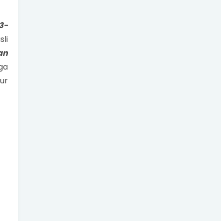
3-
li
an
ga
ur