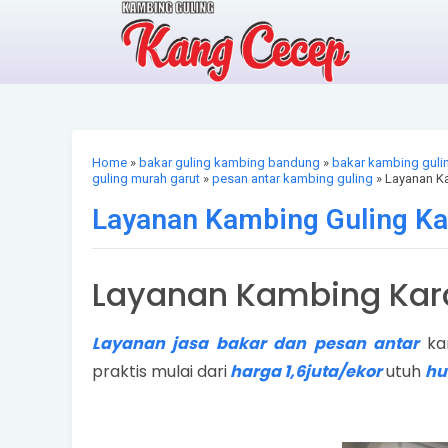
Home
»
bakar guling kambing bandung
»
bakar kambing guli
guling murah garut
»
pesan antar kambing guling
» Layanan K
Layanan Kambing Guling Ka
Layanan Kambing Kara
Layanan jasa bakar dan pesan antar
ka
praktis mulai dari
harga 1,6juta/ekor
utuh
hu