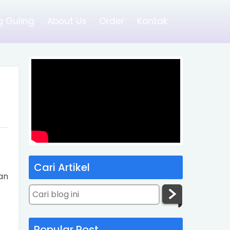
 Guling
About Us
Order
Kontak
Cari Artikel
an
Popular Post