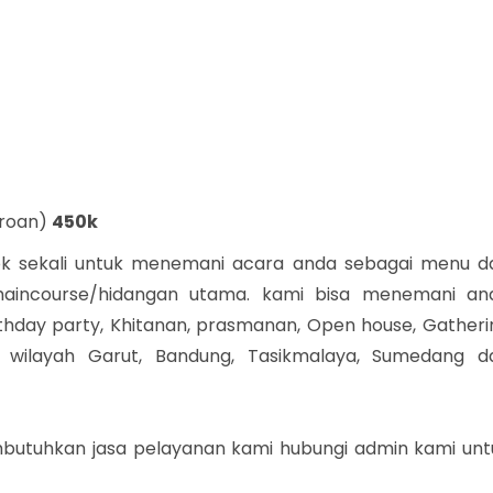
eroan)
450k
k sekali untuk menemani acara anda sebagai menu d
 maincourse/hidangan utama. kami bisa menemani an
rthday party, Khitanan, prasmanan, Open house, Gatheri
 wilayah Garut, Bandung, Tasikmalaya, Sumedang d
mbutuhkan jasa pelayanan kami hubungi admin kami unt