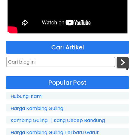
Cari Artikel
Popular Post
Hubungi Kami
Harga Kambing Guling
Kambing Guling 丨Kang Cecep Bandung
Harga Kambing Guling Terbaru Garut