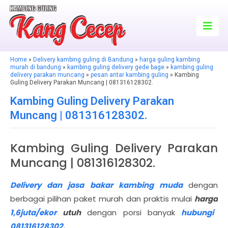
Home
»
Delivery kambing guling di Bandung
»
harga guling kambing
murah di bandung
»
kambing guling delivery gede bage
»
kambing guling
delivery parakan muncang
»
pesan antar kambing guling
» Kambing
Guling Delivery Parakan Muncang | 081316128302.
Kambing Guling Delivery Parakan
Muncang | 081316128302.
Kambing Guling Delivery Parakan
Muncang | 081316128302.
Delivery dan jasa bakar kambing muda
dengan
berbagai pilihan paket murah dan praktis mulai
harga
1,6juta/ekor
utuh
dengan porsi banyak
hubungi
081316128302.