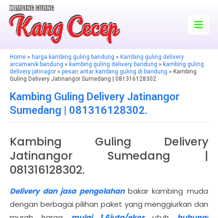
Home
»
harga kambing guling bandung
»
Kambing guling delivery
arcamanik bandung
»
kambing guling delivery bandung
»
kambing guling
delivery jatinagor
»
pesan antar kambing guling di bandung
» Kambing
Guling Delivery Jatinangor Sumedang | 081316128302.
Kambing Guling Delivery Jatinangor
Sumedang | 081316128302.
Kambing Guling Delivery
Jatinangor Sumedang |
081316128302.
Delivery dan jasa pengolahan
bakar kambing muda
dengan berbagai pilihan paket yang menggiurkan dan
murah harga
mulai 1,6juta/ekor
utuh
hubungi