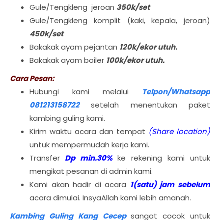
Gule/Tengkleng jeroan
350k/set
Gule/Tengkleng komplit (kaki, kepala, jeroan)
450k/set
Bakakak ayam pejantan
120k/ekor utuh.
Bakakak ayam boiler
100k/ekor utuh.
Cara Pesan:
Hubungi kami melalui
Telpon/Whatsapp
081213158722
setelah menentukan paket
kambing guling kami.
Kirim waktu acara dan tempat
(Share location)
untuk mempermudah kerja kami.
Transfer
Dp min.30%
ke rekening kami untuk
mengikat pesanan di admin kami.
Kami akan hadir di acara
1(satu) jam sebelum
acara dimulai. InsyaAllah kami lebih amanah.
Kambing Guling Kang Cecep
sangat cocok untuk