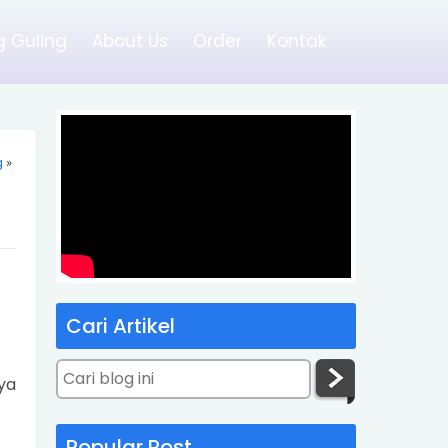
 Guling
About Us
Order
Kontak
g
»
Cari Artikel
ya
Popular Post