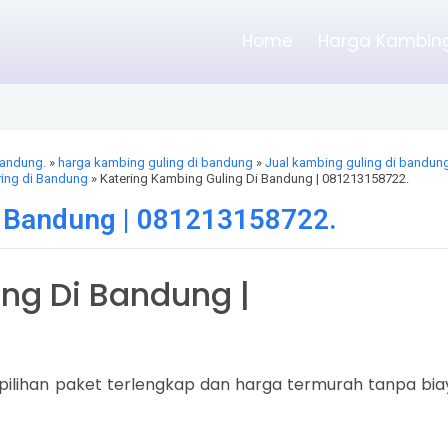
Home
Harga Kambing
Bandung.
»
harga kambing guling di bandung
»
Jual kambing guling di bandun
ring di Bandung
» Katering Kambing Guling Di Bandung | 081213158722.
i Bandung | 081213158722.
ng Di Bandung |
pilihan paket terlengkap dan harga termurah tanpa bia