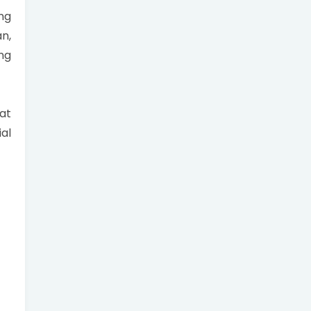
ng
n,
ng
at
al