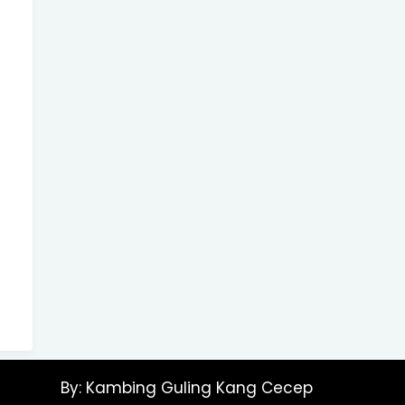
By:
Kambing Guling Kang Cecep