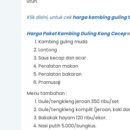
utuh.
Klik disini, untuk cek
harga kambing guling t
Harga Paket Kambing Guling Kang Cecep
s
Kambing guling muda
Lontong
Saus kecap dan acar
Peralatan makan
Peralatan bakaran
Pramusaji
Menu tambahan :
Gule/tengkleng jeroan 350 ribu/set
Gule/tengkleng komplit (jeroan, kaki da
Bakakak hayam 120 ribu/ekor.
Nasi putih 5.000/bungkus.