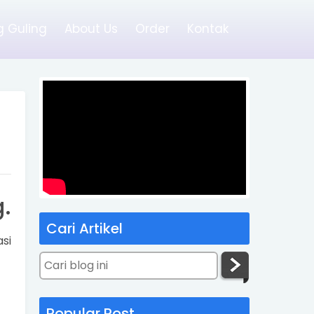
 Guling
About Us
Order
Kontak
.
Cari Artikel
si
Popular Post