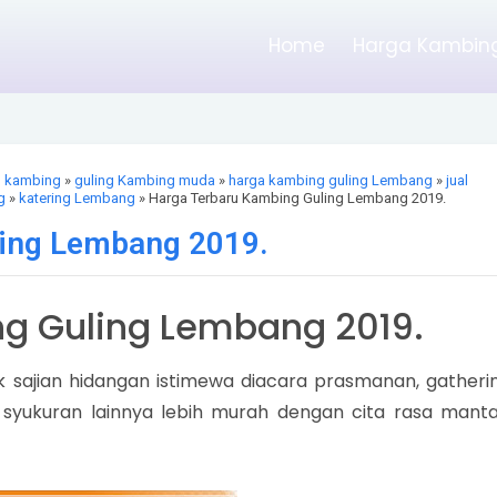
Home
Harga Kambing
g kambing
»
guling Kambing muda
»
harga kambing guling Lembang
»
jual
g
»
katering Lembang
» Harga Terbaru Kambing Guling Lembang 2019.
ing Lembang 2019.
g Guling Lembang 2019.
 sajian hidangan istimewa diacara prasmanan, gatherin
 syukuran lainnya lebih murah dengan cita rasa manta