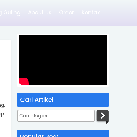
 Guling
About Us
Order
Kontak
Cari Artikel
g,
p.
Popular Post