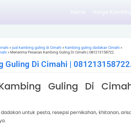
Home
Harga Kambing
imahi
»
jual kambing guling di Cimahi
»
Kambing guling dadakan Cimahi
»
mahi
» Menerima Pesanan Kambing Guling Di Cimahi | 081213158722.
Guling Di Cimahi | 081213158722
Kambing Guling Di Cimah
dakan untuk pesta, resepsi pernikahan, khitanan, arisa
ya.