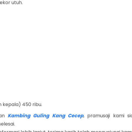
 ekor utuh.
n kepala) 450 ribu.
gan
Kambing Guling Kang Cecep
, pramusaji kami si
elesai.