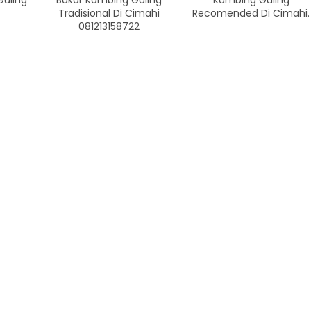
Guling
Bakar Kambing Guling
Kambing Guling
Tradisional Di Cimahi
Recomended Di Cimahi.
081213158722