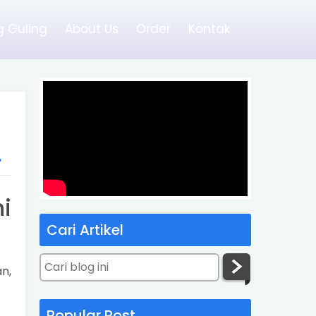
 Guling
About Us
Order
Kontak
.
i
Cari Artikel
n,
Popular Post