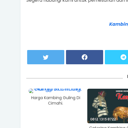
Segera hubungi kami untuk pemesanan dan info
Kambing
Harga Kambing Guling Di
Cimahi.