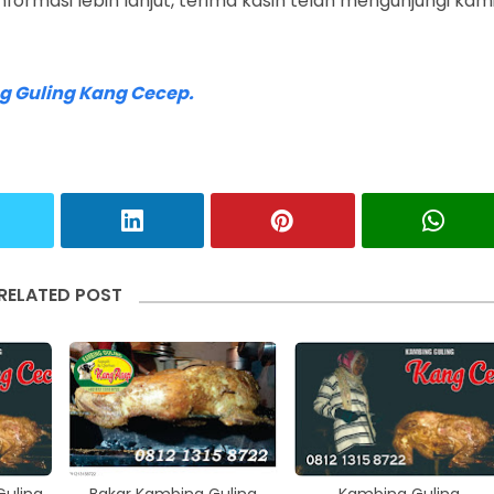
rmasi lebih lanjut, terima kasih telah mengunjungi kami
 Guling Kang Cecep.
RELATED POST