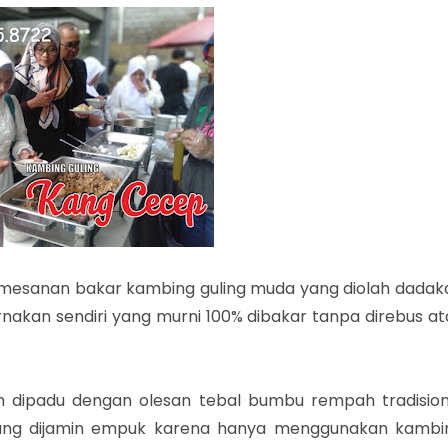
esanan bakar kambing guling muda yang diolah dadak
rnakan sendiri yang murni 100% dibakar tanpa direbus at
m dipadu dengan olesan tebal bumbu rempah tradision
ng dijamin empuk karena hanya menggunakan kambi