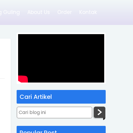
 Guling
About Us
Order
Kontak
Cari Artikel
Popular Post