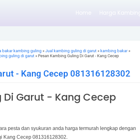
Home
Harga Kambing
a bakar kambing guling
»
Jual kambing guling di garut
»
kambing bakar
»
ing guling di garut
» Pesan Kambing Guling Di Garut - Kang Cecep
arut - Kang Cecep 081316128302
 Di Garut - Kang Cecep
ara pesta dan syukuran anda harga termurah lengkap dengan
ngi Kang Cecep 081316128302.